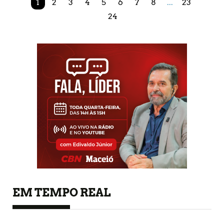
1
2
3
4
5
6
7
8
...
23
24
EM TEMPO REAL