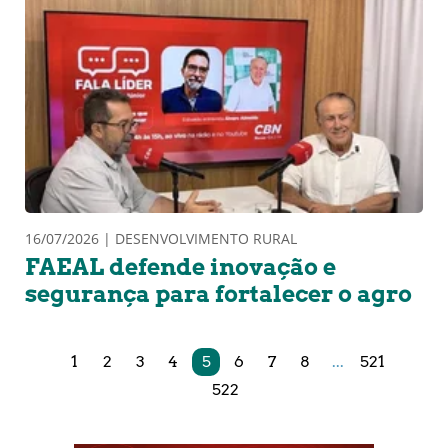
16/07/2026 | DESENVOLVIMENTO RURAL
FAEAL defende inovação e
segurança para fortalecer o agro
1
2
3
4
5
6
7
8
...
521
522