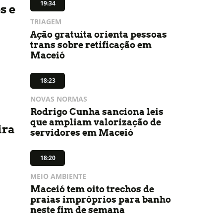
19:34
s e
TRIAGEM
Ação gratuita orienta pessoas
trans sobre retificação em
Maceió
18:23
NOVAS NORMAS
Rodrigo Cunha sanciona leis
que ampliam valorização de
ira
servidores em Maceió
18:20
MEIO AMBIENTE
Maceió tem oito trechos de
praias impróprios para banho
neste fim de semana