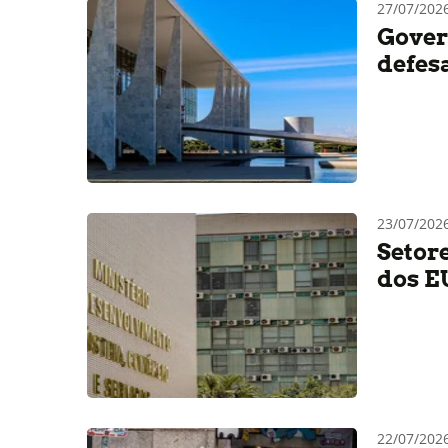
27/07/202
Gover
defes
23/07/202
Setor
dos E
22/07/202