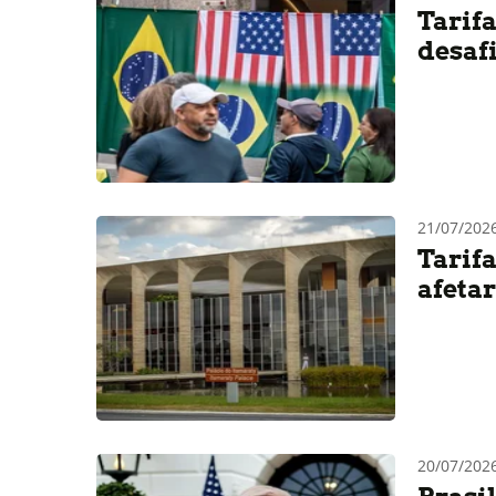
Tarif
desaf
21/07/20
Tarif
afeta
20/07/202