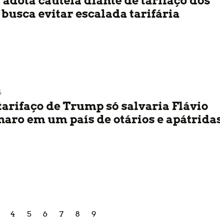
 adota cautela diante de tarifaço dos
busca evitar escalada tarifária
6
tarifaço de Trump só salvaria Flávio
naro em um país de otários e apátrida
4
5
6
7
8
9