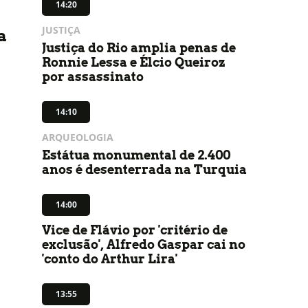
14:20
JUSTIÇA
a
Justiça do Rio amplia penas de
Ronnie Lessa e Élcio Queiroz
por assassinato
14:10
ARQUEOLOGIA
Estátua monumental de 2.400
anos é desenterrada na Turquia
-
14:00
Vice de Flávio por 'critério de
exclusão', Alfredo Gaspar cai no
'conto do Arthur Lira'
13:55