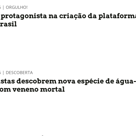
6 | ORGULHO!
é protagonista na criação da plataform
rasil
6 | DESCOBERTA
istas descobrem nova espécie de água
com veneno mortal