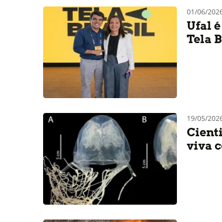
01/06/202
Ufal 
Tela B
19/05/202
Cient
viva 