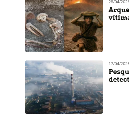
28/04/202
Arque
vítim
17/04/202
Pesqu
detec