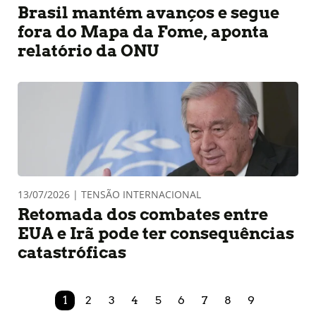
Brasil mantém avanços e segue
fora do Mapa da Fome, aponta
relatório da ONU
13/07/2026 | TENSÃO INTERNACIONAL
Retomada dos combates entre
EUA e Irã pode ter consequências
catastróficas
1
2
3
4
5
6
7
8
9