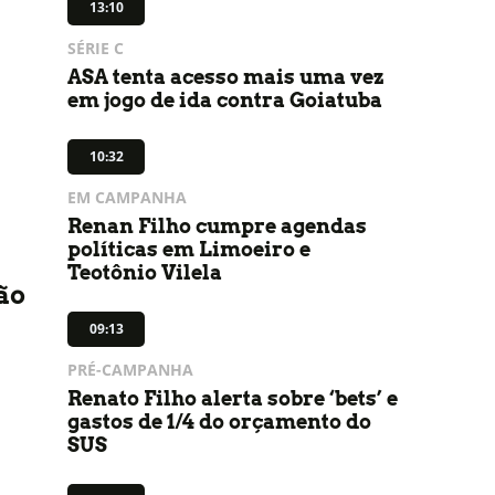
13:10
SÉRIE C
ASA tenta acesso mais uma vez
em jogo de ida contra Goiatuba
10:32
EM CAMPANHA
Renan Filho cumpre agendas
políticas em Limoeiro e
Teotônio Vilela
ão
09:13
PRÉ-CAMPANHA
Renato Filho alerta sobre ‘bets’ e
gastos de 1/4 do orçamento do
SUS