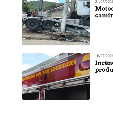
21/07/202
Motoc
camin
16/07/202
Incênd
produ