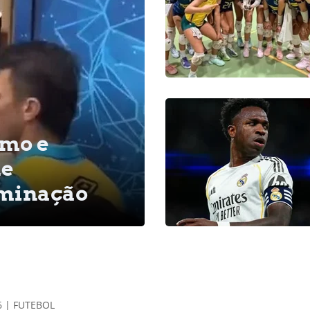
emo e
de
iminação
6 | FUTEBOL