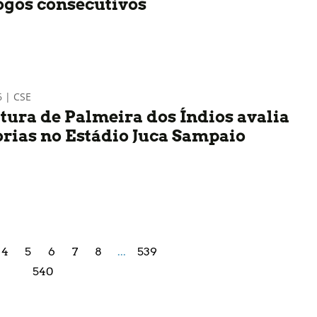
jogos consecutivos
6 | CSE
itura de Palmeira dos Índios avalia
rias no Estádio Juca Sampaio
4
5
6
7
8
...
539
540