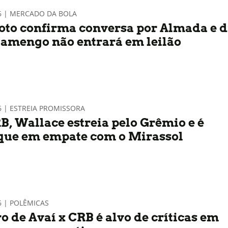
26 | MERCADO DA BOLA
Boto confirma conversa por Almada e d
lamengo não entrará em leilão
6 | ESTREIA PROMISSORA
B, Wallace estreia pelo Grêmio e é
que em empate com o Mirassol
6 | POLÊMICAS
o de Avaí x CRB é alvo de críticas em