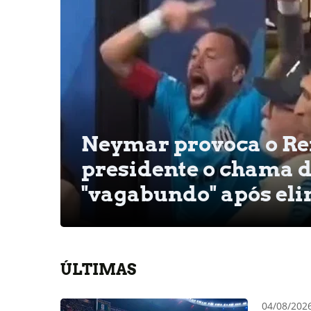
Neymar provoca o R
presidente o chama 
"vagabundo" após el
ÚLTIMAS
04/08/202