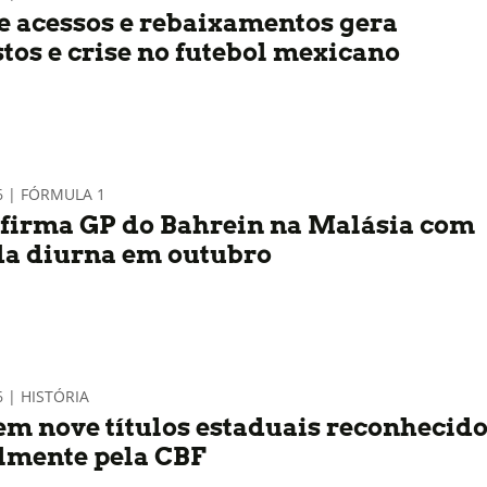
e acessos e rebaixamentos gera
stos e crise no futebol mexicano
6 | FÓRMULA 1
nfirma GP do Bahrein na Malásia com
da diurna em outubro
6 | HISTÓRIA
em nove títulos estaduais reconhecid
almente pela CBF