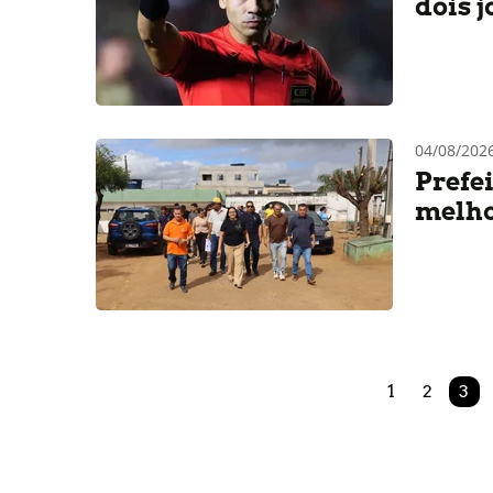
dois 
04/08/202
Prefe
melho
1
2
3