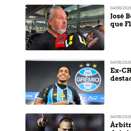
04/08/20
José 
que F
04/08/202
Ex-CR
desta
04/08/202
Árbitr