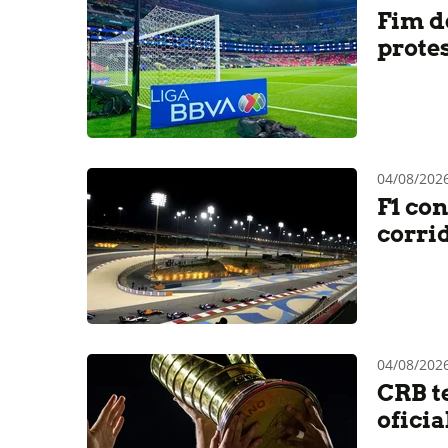
Fim d
prote
04/08/202
F1 co
corri
04/08/202
CRB t
ofici