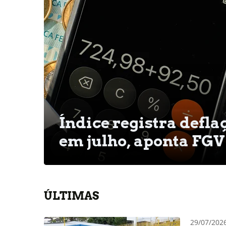
Índice registra defla
em julho, aponta FGV
ÚLTIMAS
29/07/20