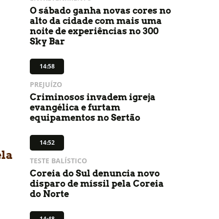
O sábado ganha novas cores no
alto da cidade com mais uma
noite de experiências no 300
Sky Bar
14:58
PREJUÍZO
Criminosos invadem igreja
evangélica e furtam
equipamentos no Sertão
14:52
ela
TESTE BALÍSTICO
Coreia do Sul denuncia novo
disparo de míssil pela Coreia
do Norte
14:48