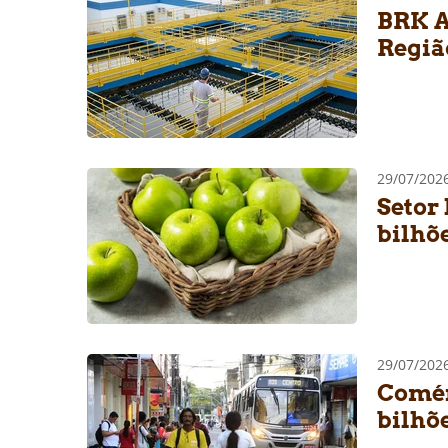
BRK A
Regiã
29/07/202
Setor
bilhõ
29/07/202
Comér
bilhõ