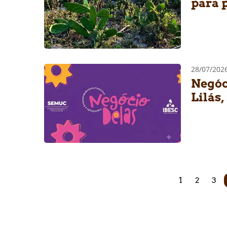
para 
28/07/20
Negóc
Lilás,
1
2
3