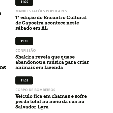
11:20
MANIFESTAÇÕES POPULARES
a
1ª edição do Encontro Cultural
de Capoeira acontece neste
sábado em AL
11:10
CONFISSÃO
Shakira revela que quase
abandonou a música para criar
os
animais em fazenda
11:02
CORPO DE BOMBEIROS
Veículo fica em chamas e sofre
perda total no meio da rua no
Salvador Lyra