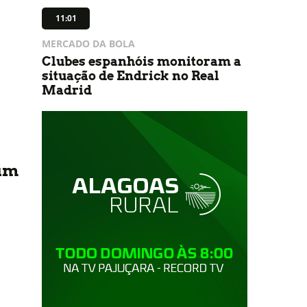
11:01
MERCADO DA BOLA
Clubes espanhóis monitoram a
situação de Endrick no Real
Madrid
 um