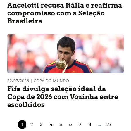
Ancelotti recusa Itália e reafirma
compromisso com a Seleção
Brasileira
22/07/2026 | COPA DO MUNDO
Fifa divulga seleção ideal da
Copa de 2026 com Vozinha entre
escolhidos
1
2
3
4
5
6
7
8
...
37