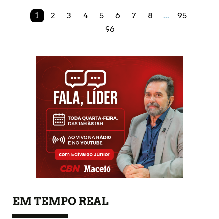
1
2
3
4
5
6
7
8
...
95
96
EM TEMPO REAL