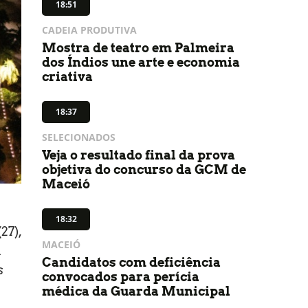
18:51
CADEIA PRODUTIVA
Mostra de teatro em Palmeira
dos Índios une arte e economia
criativa
18:37
SELECIONADOS
Veja o resultado final da prova
objetiva do concurso da GCM de
Maceió
18:32
27),
MACEIÓ
a
Candidatos com deficiência
s
convocados para perícia
médica da Guarda Municipal