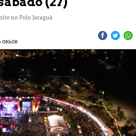
sábado (27)
oite no Polo Jaraguá
6 08h08