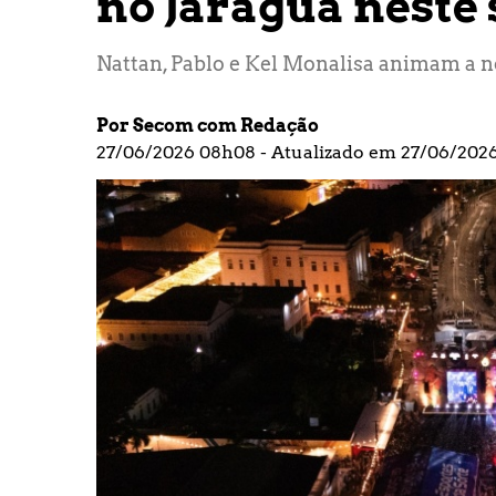
no Jaraguá neste 
Nattan, Pablo e Kel Monalisa animam a n
Por Secom com Redação
27/06/2026 08h08 - Atualizado em 27/06/202