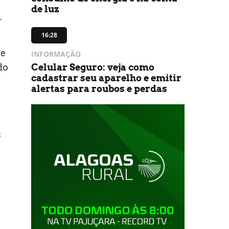
de luz
-
16:28
de
INFORMAÇÃO
do
Celular Seguro: veja como
cadastrar seu aparelho e emitir
alertas para roubos e perdas
s