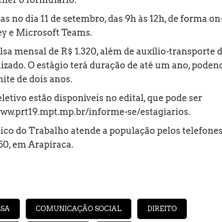
as no dia 11 de setembro, das 9h às 12h, de forma on
ey e Microsoft Teams.
lsa mensal de R$ 1.320, além de auxílio-transporte 
lizado. O estágio terá duração de até um ano, poden
mite de dois anos.
etivo estão disponíveis no edital, que pode ser
www.prt19.mpt.mp.br/informe-se/estagiarios
.
ico do Trabalho atende a população pelos telefone
50, em Arapiraca.
LSA
COMUNICAÇÃO SOCIAL
DIREITO