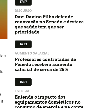
17:47
DISCURSO
Davi Davino Filho defende
renovação no Senado e destaca
que saúde tem que ser
prioridade
16:33
AUMENTO SALARIAL
tes
Professores contratados de
Penedo recebem aumento
salarial de cerca de 25%
dia
16:31
ENERGIA
e
Entenda o impacto dos
 a
equipamentos domésticos no
consumo de energia e na conta