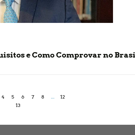
quisitos e Como Comprovar no Brasi
4
5
6
7
8
...
12
13