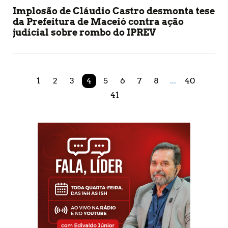
Implosão de Cláudio Castro desmonta tese
da Prefeitura de Maceió contra ação
judicial sobre rombo do IPREV
1
2
3
4
5
6
7
8
...
40
41