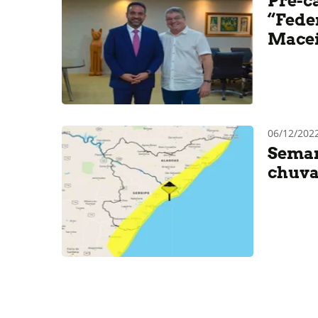
Pré-c
“Fede
Mace
06/12/202
Semar
chuva