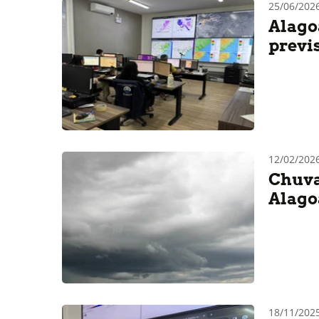
25/06/202
Alago
previ
12/02/20
Chuva
Alago
18/11/202