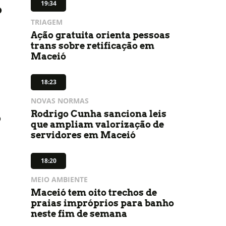
19:34
o
TRIAGEM
Ação gratuita orienta pessoas
trans sobre retificação em
Maceió
18:23
NOVAS NORMAS
Rodrigo Cunha sanciona leis
o
que ampliam valorização de
servidores em Maceió
18:20
MEIO AMBIENTE
Maceió tem oito trechos de
praias impróprios para banho
neste fim de semana