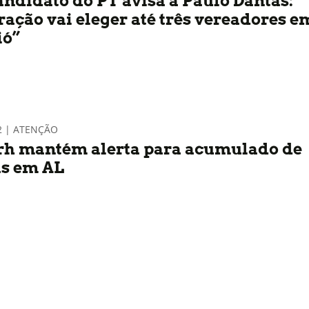
andidato do PT avisa a Paulo Dantas:
ração vai eleger até três vereadores e
ió”
2 | ATENÇÃO
h mantém alerta para acumulado de
s em AL