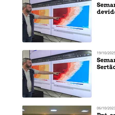
Semar
devid
19/10/202
Semar
Sertã
06/10/202