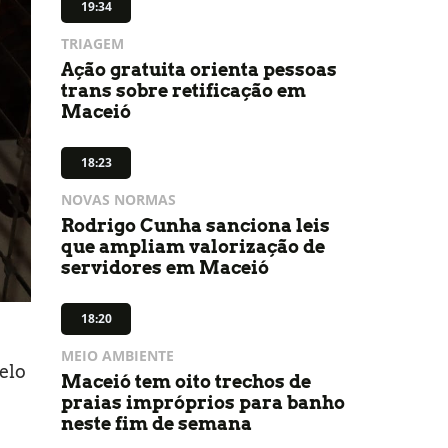
19:34
TRIAGEM
Ação gratuita orienta pessoas
trans sobre retificação em
Maceió
18:23
NOVAS NORMAS
Rodrigo Cunha sanciona leis
que ampliam valorização de
servidores em Maceió
18:20
MEIO AMBIENTE
elo
Maceió tem oito trechos de
praias impróprios para banho
neste fim de semana