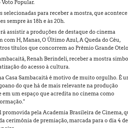
 Voto Popular.
as selecionadas para receber a mostra, que acontece
ões sempre às 18h e às 20h.
rá assistir a produções de destaque do cinema
 com H, Manas, O Último Azul, A Queda do Céu,
utros títulos que concorrem ao Prêmio Grande Otelo
Sambacaitá, Renah Berindeli, receber a mostra simbo
ização do acesso à cultura.
na Casa Sambacaitá é motivo de muito orgulho. É 
goano do que há de mais relevante na produção
ta e em um espaço que acredita no cinema como
formação."
l promovida pela Academia Brasileira de Cinema, q
 da cerimônia de premiação, marcada para o dia 4 de