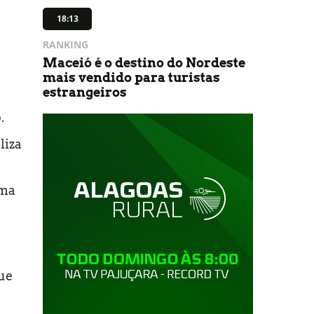
18:13
RANKING
Maceió é o destino do Nordeste
mais vendido para turistas
estrangeiros
.
liza
uma
ue