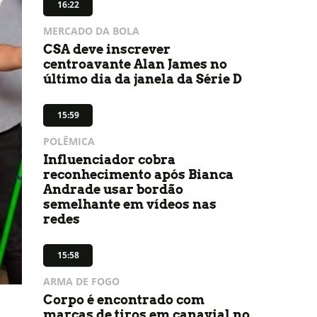
16:22
MERCADO DA BOLA
CSA deve inscrever
centroavante Alan James no
último dia da janela da Série D
15:59
POLÊMICA
Influenciador cobra
reconhecimento após Bianca
Andrade usar bordão
semelhante em vídeos nas
redes
15:58
ARMA DE FOGO
Corpo é encontrado com
marcas de tiros em canavial no