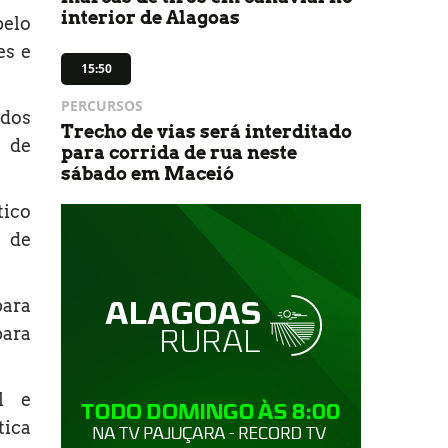
interior de Alagoas
pelo
es e
15:50
PERCURSOS
 dos
Trecho de vias será interditado
 de
para corrida de rua neste
sábado em Maceió
tico
o de
para
para
l e
tica