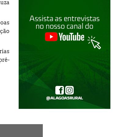
duza
goas
ação
rias
pré-