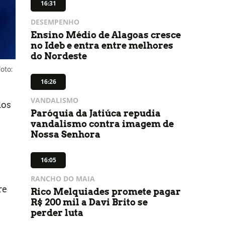
16:31
DESEMPENHO
Ensino Médio de Alagoas cresce
no Ideb e entra entre melhores
do Nordeste
oto:
16:26
VANDALISMO
dos
Paróquia da Jatiúca repudia
vandalismo contra imagem de
Nossa Senhora
16:05
RANCHO DO MAIA
re
Rico Melquiades promete pagar
R$ 200 mil a Davi Brito se
perder luta