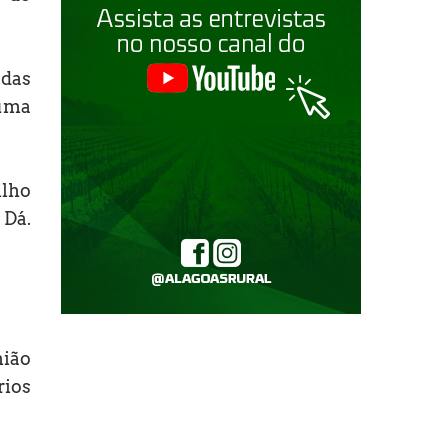
 das
 uma
ilho
 Dá.
nião
rios