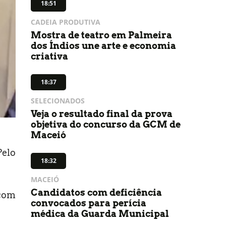
18:51
CADEIA PRODUTIVA
Mostra de teatro em Palmeira
dos Índios une arte e economia
criativa
18:37
SELECIONADOS
Veja o resultado final da prova
objetiva do concurso da GCM de
Maceió
Pelo
18:32
MACEIÓ
Candidatos com deficiência
 com
convocados para perícia
médica da Guarda Municipal