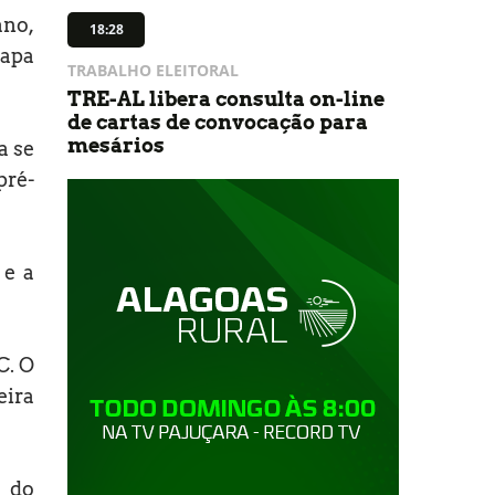
ano,
18:28
hapa
TRABALHO ELEITORAL
TRE-AL libera consulta on-line
de cartas de convocação para
mesários
a se
pré-
 e a
C. O
eira
o do