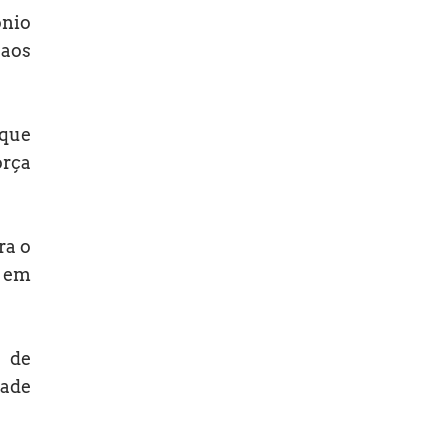
ônio
 aos
 que
orça
ra o
r em
 de
dade