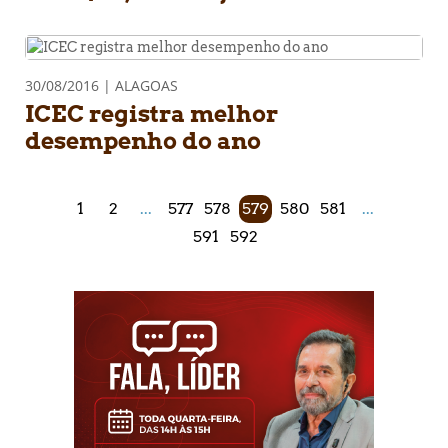
30/08/2016 | ALAGOAS
ICEC registra melhor
desempenho do ano
1
2
...
577
578
579
580
581
...
591
592