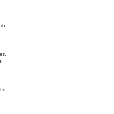
nto
as.
a
 dos
s