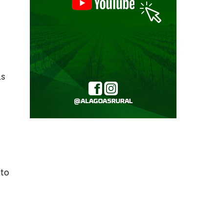
is
ito