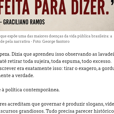
que expõe uma das maiores doenças da vida pública brasileira: a
ade pela narrativa - Foto: George Santoro
eza. Dizia que aprendeu isso observando as lavade
té retirar toda sujeira, toda espuma, todo excesso.
screver era exatamente isso: tirar o exagero, a gord
ente a verdade.
e à política contemporânea.
s acreditam que governar é produzir slogans, víd
scursos grandiosos. Tudo precisa parecer histórico