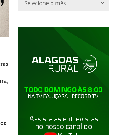
iras
ura,
eos
.