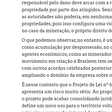
responsável pelo dano deve arcar com a r
propriedade por parte dos atingidos. Se
as autoridades não poderia, em nenhuma h
propriedades, pois isso configura uma vio
no caso da mineração, o próprio direito d
O que podemos observar, no entanto, é um
como acumulação por despossessão, no q
agentes econômicos, como as mineradoras
movimento em relação à Braskem tem se 
com outros acordos celebrados posterior
ampliando o domínio da empresa sobre o t
É nesse contexto que o Projeto de Lei nº 
apresenta um risco muito sério. Ao prop
o projeto pode acabar consolidando juri
define um novo uso para o território vol