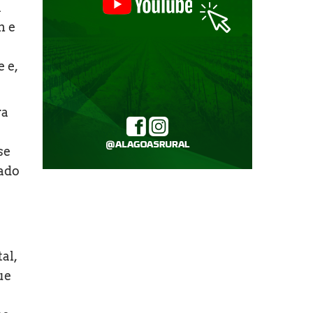
a
m e
 e,
ra
se
ado
al,
ue