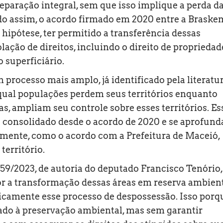
eparação integral, sem que isso implique a perda d
ndo assim, o acordo firmado em 2020 entre a Braske
ipótese, ter permitido a transferência dessas
lação de direitos, incluindo o direito de propriedade
o superficiário.
 processo mais amplo, já identificado pela literatu
ual populações perdem seus territórios enquanto
, ampliam seu controle sobre esses territórios. Es
consolidado desde o acordo de 2020 e se aprofund
mente, como o acordo com a Prefeitura de Maceió,
erritório.
659/2023, de autoria do deputado Francisco Tenório,
or a transformação dessas áreas em reserva ambient
dicamente esse processo de despossessão. Isso porq
tado à preservação ambiental, mas sem garantir