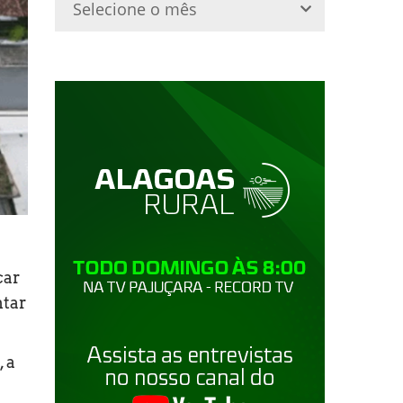
car
ntar
 a