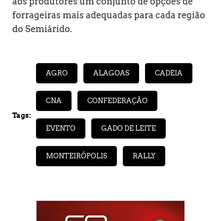
aos produtores um conjunto de opções de
forrageiras mais adequadas para cada região
do Semiárido.
AGRO
ALAGOAS
CADEIA
CNA
CONFEDERAÇÃO
Tags:
EVENTO
GADO DE LEITE
MONTEIRÓPOLIS
RALLY